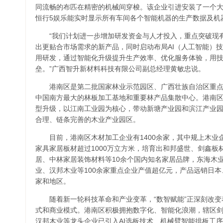
同流畅的布匹在精密的机械间穿梭。该企业引进安装了一个大
恒行5娱乐
能实时显示所有车间各个智能机器的生产数据及机
“我们计划进一步增加研发资金与人才投入，重点突破现
出更贴合市场需求的新产品，同时启动布局AI（人工智能）
用研发，通过智能化升级提升生产效率、优化服务体验，用
垒。”广西智升新材料科技有限公司副总经理黄敏忠说。
港南区是第二批国家林业示范园区、广西壮族自治区重点
中国南方最大的林板加工基地和重要林产品集散中心。港南
型升级，以江南工业园为核心，带动新塘产业园和滨江产业
合理、链条完善的木业产业园区。
目前，港南区木材加工企业有1400余家，其中规上木业企
家具家居板材超过1000万立方米，培育出和邦盛世、剑鑫板
居、中林家居装饰材料等10余个国内知名家居品牌，东海木
业、汉邦木业等100余家重点企业产值超亿元，产品远销日
家和地区。
随着新一轮科技革命和产业变革，“数智赋能”正深刻改变
式和商业模式。港南区积极拥抱数字化、智能化浪潮，辖区
汉邦木业等龙头企业已引入AI选板技术、机械臂智能排板工