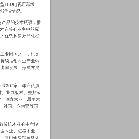
型LED电视屏幕墙，
器运转情况。
有产品的技术瓶颈，推
技术在核心业务中的应
技才优势构建差异化壁
工业园区之一，也是
区持续推动木业产业转
园协同发展，形成布局
业307家，年产优质
材、业成板材、整邦家
业、剑鑫木业、思美木
本、韩国、东南亚等国
着传统木业的生产模
剑鑫木业、桓盛木业、
序，应用全流程自动化