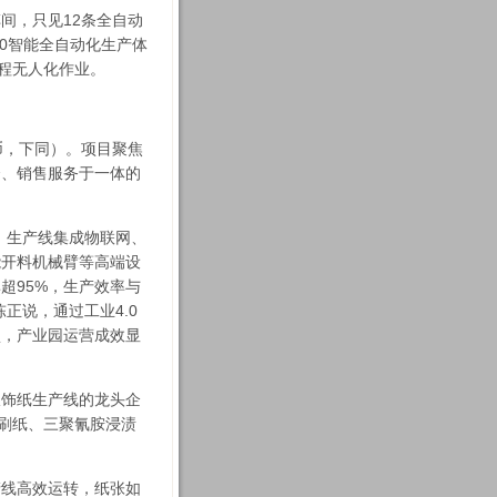
，只见12条全自动
0智能全自动化生产体
流程无人化作业。
币，下同）。项目聚焦
合、销售服务于一体的
，生产线集成物联网、
能开料机械臂等高端设
超95%，生产效率与
正说，通过工业4.0
垒，产业园运营成效显
饰纸生产线的龙头企
印刷纸、三聚氰胺浸渍
线高效运转，纸张如