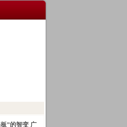
板”的智变 广