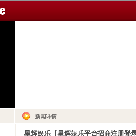
新闻详情
星辉娱乐【星辉娱乐平台招商注册登录