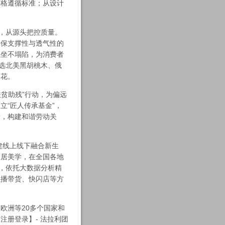
严格遵循标准；从设计
，从源头把控质量。
确保支撑性与透气性的
久坐不塌陷，为消费者
甄选北美黑胡桃木、俄
火花。
贫助残”行动，为偏远
立“匠人传承基金”，
量，构建和谐劳动关
建线上线下融合新生
家居美学，在全国各地
术，依托大数据分析精
直播带货、快闪店等方
。
洲等20多个国家和
注册登录】- 法拉利团