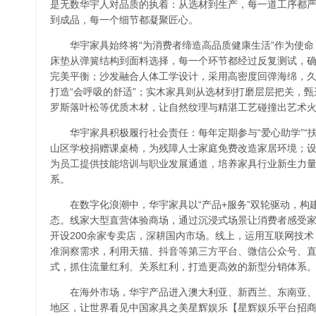
是无数华宇人对品质的执着：从选材到生产，每一道工序都
到成品，每一个细节都凝聚匠心。
华宇家具始终将“为消费者缔造高品质健康生活”作为使命
床垫从弹簧结构到面料选择，每一个环节都经过反复测试，
完美平衡；沙发融合人体工学设计，采用高密度回弹海绵，
打造“会呼吸的舒适”；实木家具则从选材到打磨层层把关，
罗斯落叶松等优质木材，让自然纹理与精湛工艺碰撞出艺术
华宇家具积极履行社会责任：每年定期参与“爱心助学”“扶
山区学校捐赠课桌椅，为残障人士家庭免费改造家居环境；设
为员工提供技能培训与职业发展通道，培养家具行业新生力
系。
在数字化浪潮中，华宇家具以“产品+服务”双轮驱动，构
态。线家大型直营体验商场，通过沉浸式场景让消费者感受
开设200余家专卖店，深耕国内市场。线上，运用互联网技
准洞察需求，利用天猫、抖音等第三方平台、微信公众号、
式，抓住流量红利、关系红利，打造更高效的新型分销体系
在海外市场，华宇产品进入澳大利亚、新西兰、东南亚、欧
地区，让世界看见中国家具之美星辉娱乐【星辉娱乐平台招商