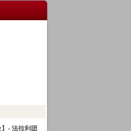
】- 法拉利团