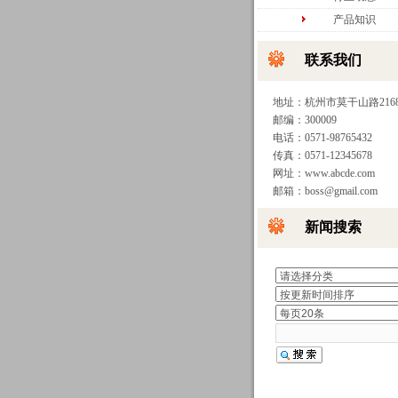
产品知识
联系我们
地址：杭州市莫干山路216
邮编：300009
电话：0571-98765432
传真：0571-12345678
网址：www.abcde.com
邮箱：boss@gmail.com
新闻搜索